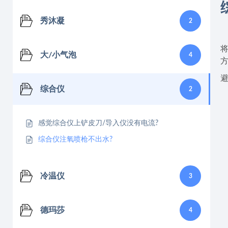
秀沐凝
2
大/小气泡
4
综合仪
2
感觉综合仪上铲皮刀/导入仪没有电流?
综合仪注氧喷枪不出水?
冷温仪
3
德玛莎
4